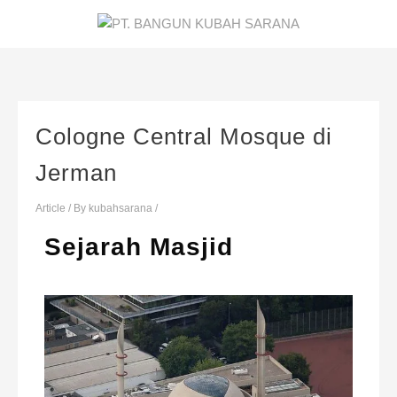
Cologne Central Mosque di
Jerman
Article
/ By
kubahsarana
/
Sejarah Masjid