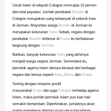
Umat Islam di wilayah Cologne mencapai 10 persen
dari total populasi. Jumlah penduduk
Muslim
di
Cologne merupakan yang terbanyak di seluruh kota
di Jerman. Mayoritas warga
Muslim
di Jerman ini
merupakan keturunan
Turki
. Sebab, negara dengan
penduduk
Muslim
terbesar di
Eropa
itu berbatasan
langsung dengan
Jerman
.
Bahkan, banyak keturunan
Turki
yang akhirnya
menjadi warga negara Jerman. Sementara itu,
pemeluk agama Islam lainnya berasal dari berbagai
negara dan benua seperti
Asia
,
Afrika
, dan
Eropa
.
Seiring dengan respons positif
masyarakat
Eropa
dan juga
Cologne
terhadap agama
Islam, maka jumlah pemeluk Islam pun kian hari
semakin bertambah. Diperkirakan, jumlahnya akan
makin membesar dengan munculnya kesadaran