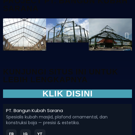
PROJECT PT. BANGUN KUBAH
SARANA
KUNJUNGI SITUS INI UNTUK
LEBIH LENGKAPNYA
KLIK DISINI
PT. Bangun Kubah Sarana
Spesialis kubah masjid, plafond ornamental, dan
konstruksi baja — presisi & estetika.
FB
IG
YT